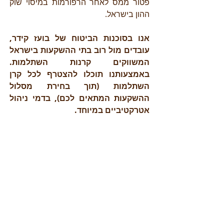
פטור ממס לאחר הרפורמות במיסוי שוק
ההון בישראל.
אנו בסוכנות הביטוח של בועז קידר,
עובדים מול רוב בתי ההשקעות בישראל
המשווקים קרנות השתלמות.
באמצעותנו תוכלו להצטרף לכל קרן
השתלמות (תוך בחירת מסלול
ההשקעות המתאים לכם), בדמי ניהול
אטרקטיביים במיוחד.
ליצירת קשר, קבלת הצעה לקרן
הקש כאן
השתלמות
ביטוח רכב
|
ביטוח דירה
|
ביטוח עסקי
|
ביטוח נסיעות לחו"ל
|
ביטוח חיים
|
ביטוחי
מנהלים
|
קרנות פנסיה
|
קרנות השתלמות
|