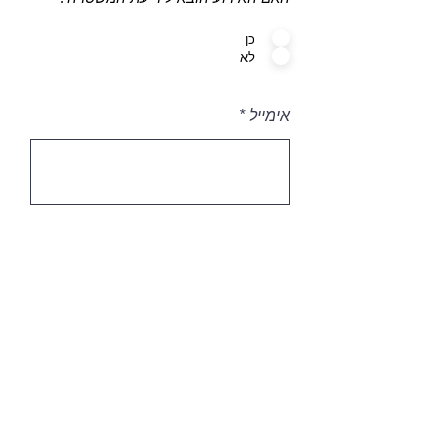
כן
לא
אימייל
טלפון
שלח